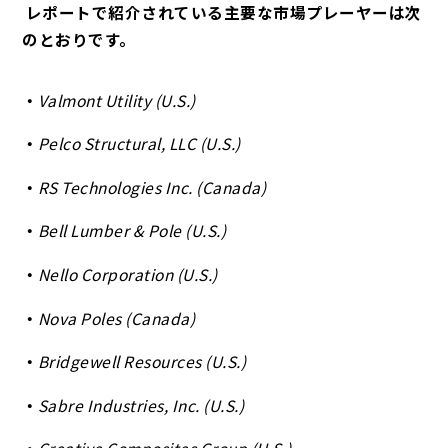
レポートで紹介されている主要な市場プレーヤーは次
のとおりです。
Valmont Utility (U.S.)
Pelco Structural, LLC (U.S.)
RS Technologies Inc. (Canada)
Bell Lumber & Pole (U.S.)
Nello Corporation (U.S.)
Nova Poles (Canada)
Bridgewell Resources (U.S.)
Sabre Industries, Inc. (U.S.)