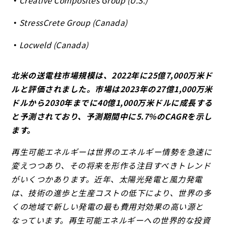
Creative Composites Group (U.S.)
StressCrete Group (Canada)
Locweld (Canada)
北米の送電柱市場規模は、2022年に25億7,000万米ド
ルと評価されました。市場は2023年の27億1,000万米
ドルから2030年までに40億1,000万米ドルに成長する
と予測されており、予測期間中に5.7%のCAGRを示し
ます。
再生可能エネルギーは世界のエネルギー情勢を急速に
変えつつあり、その将来を形作る注目すべきトレンド
がいくつかあります。近年、太陽光発電と風力発電
は、技術の進歩と生産コストの低下により、世界の多
くの地域で新しい発電の最も費用対効果の高い源と
なっています。再生可能エネルギーへの世界的な投資