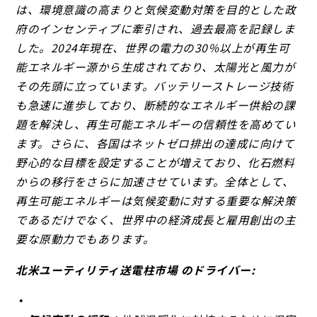
は、環境意識の高まりと気候変動対策を目的とした政
府のインセンティブに牽引され、過去最高を記録しま
した。2024年現在、世界の電力の30％以上が再生可
能エネルギー源から生成されており、太陽光と風力が
その先頭に立っています。バッテリーストレージ技術
も急速に進歩しており、断続的なエネルギー供給の課
題を解決し、再生可能エネルギーの信頼性を高めてい
ます。さらに、各国はネットゼロ排出の達成に向けて
野心的な目標を設定することが増えており、化石燃料
からの移行をさらに加速させています。全体として、
再生可能エネルギーは気候変動に対する重要な解決策
であるだけでなく、世界中の経済成長と雇用創出の主
要な原動力でもあります。
北米ユーティリティ送電柱市場 のドライバー: